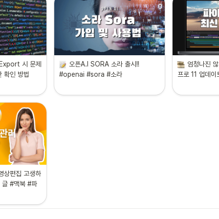
Export 시 문제
오픈A.I SORA 소라 출시!! 
엄청나진 않
 확인 방법 
#openai #sora #소라
프로 11 업데이
 영상편집 고생하
 글 #맥북 #파
 