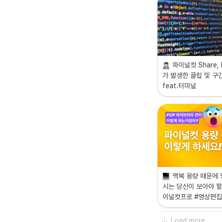
파이널컷 Share, 
가 발생한 클립 및 구간
feat.터미널
맥북 용량 때문에
시는 당신이 보아야 할
이널컷프로 #영상편집
Load more