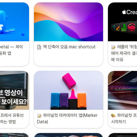
beta) — 파이
맥 단축어 모음 mac shortcut
애플의 '위험
동화 앱 
웨어 제국이 결국
짜 이유
프레서 유튜브 
파이널컷 마커데이터 앱(Marker 
파이널컷 프
 하는 방법
Data)
시작하기