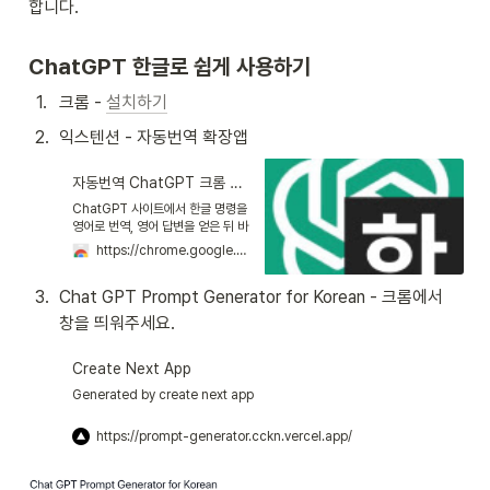
합니다.
ChatGPT 한글로 쉽게 사용하기
1
.
크롬 - 
설치하기
2
.
익스텐션 - 자동번역 확장앱
자동번역 ChatGPT 크롬 확장앱
ChatGPT 사이트에서 한글 명령을
영어로 번역, 영어 답변을 얻은 뒤 바
로 한글 번역을 해 주는 확장앱입니
https://chrome.google.com/webstore/detail/%EC%9E%90%EB%8F%99%EB%B2%88%EC%97%AD-chatgpt-%ED%81%AC%EB%A1%AC-%ED%99%95%EC%9E%A5%EC%95%B1/lhkgpdljnlplgbkonflbhifackjhjmdj
다.
3
.
Chat GPT Prompt Generator for Korean - 크롬에서 
창을 띄워주세요.
Create Next App
Generated by create next app
https://prompt-generator.cckn.vercel.app/