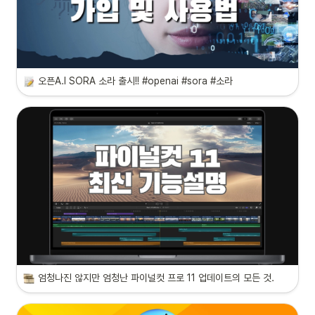
오픈A.I SORA 소라 출시!! #openai #sora #소라
엄청나진 않지만 엄청난 파이널컷 프로 11 업데이트의 모든 것.