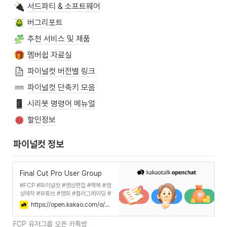
서드파티 & 소프트웨어
버그리포트
추천 서비스 및 제품
멤버쉽 자료실
파이널컷 버전별 링크
파이널컷 단축키 모음
시리봇 명령어 메뉴얼
할인정보
파이널컷 정보
Final Cut Pro User Group
#FCP #파이널컷 #영상편집 #맥북 #영
상제작 #유튜브 #영화 #컬러그레이딩 #
영상편집 #애플
https://open.kakao.com/o/gkWtNHz
FCP 유저그룹 오픈 카톡방 