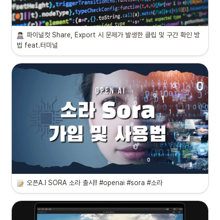
파이널컷 Share, Export 시 문제가 발생한 클립 및 구간 확인 방
법 feat.터미널
오픈A.I SORA 소라 출시!! #openai #sora #소라