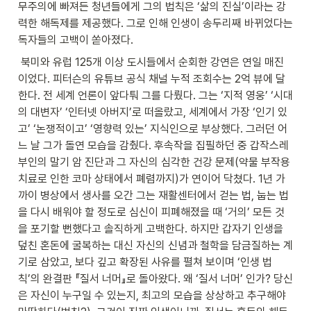
무주의에 빠져든 청년들에게 그의 법칙은 ‘삶의 진실’이라는 강
력한 해독제를 제공했다. 그로 인해 인생이 송두리째 바뀌었다는 
독자들의 고백이 쏟아졌다.
 북미와 유럽 125개 이상 도시들에서 순회한 강연은 연일 매진
이었다. 피터슨의 유튜브 공식 채널 누적 조회수는 2억 뷰에 달
한다. 전 세계 언론이 앞다퉈 그를 다뤘다. 그는 ‘지적 영웅’ ‘시대
의 대변자’ ‘인터넷 아버지’로 떠올랐고, 세계에서 가장 ‘인기 있
고’ ‘논쟁적이고’ ‘영향력 있는’ 지식인으로 부상했다. 그러던 어
느 날 그가 돌연 모습을 감췄다. 후속작을 집필하던 중 갑작스레 
부인의 말기 암 진단과 그 자신의 심각한 건강 문제(약물 부작용 
치료로 인한 코마 상태에서 폐렴까지)가 연이어 닥쳤다. 1년 가
까이 병상에서 생사를 오간 그는 재활센터에서 걷는 법, 눕는 법
을 다시 배워야 할 정도로 심신이 피폐해졌을 때 ‘거의’ 모든 것
을 포기할 뻔했다고 솔직하게 고백한다. 하지만 갑자기 인생을 
덮친 혼돈에 굴복하는 대신 자신의 신념과 철학을 담금질하는 계
기로 삼았고, 보다 깊고 확장된 사유를 펼쳐 보이며 ‘인생 법
칙’의 완결판 『질서 너머』로 돌아왔다. 왜 ‘질서 너머’ 인가? 당신
은 자신이 누구일 수 있는지, 최고의 모습을 상상하고 추구해야 