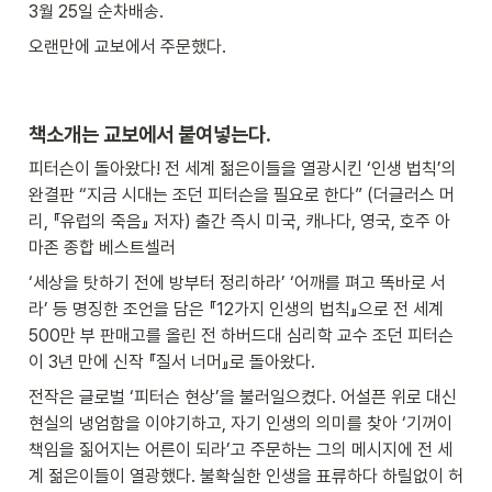
3월 25일 순차배송.
오랜만에 교보에서 주문했다.
책소개는 교보에서 붙여넣는다.
피터슨이 돌아왔다! 전 세계 젊은이들을 열광시킨 ‘인생 법칙’의 
완결판 “지금 시대는 조던 피터슨을 필요로 한다” (더글러스 머
리, 『유럽의 죽음』 저자) 출간 즉시 미국, 캐나다, 영국, 호주 아
마존 종합 베스트셀러
‘세상을 탓하기 전에 방부터 정리하라’ ‘어깨를 펴고 똑바로 서
라’ 등 명징한 조언을 담은 『12가지 인생의 법칙』으로 전 세계 
500만 부 판매고를 올린 전 하버드대 심리학 교수 조던 피터슨
이 3년 만에 신작 『질서 너머』로 돌아왔다. 
전작은 글로벌 ‘피터슨 현상’을 불러일으켰다. 어설픈 위로 대신 
현실의 냉엄함을 이야기하고, 자기 인생의 의미를 찾아 ‘기꺼이 
책임을 짊어지는 어른이 되라’고 주문하는 그의 메시지에 전 세
계 젊은이들이 열광했다. 불확실한 인생을 표류하다 하릴없이 허